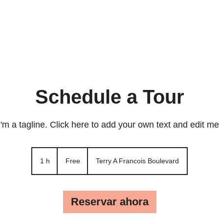
Descripción
Precios
Galería
Características
D
Schedule a Tour
I'm a tagline. Click here to add your own text and edit me
Free
1 h
1
Free
Terry A Francois Boulevard
Reservar ahora