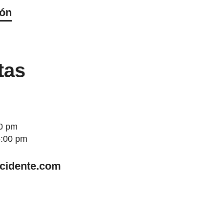
ión
tas
00 pm
5:00 pm
ccidente.com