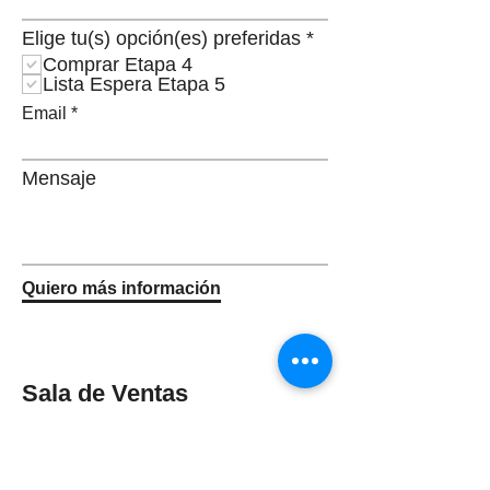
O
Elige tu(s) opción(es) preferidas
*
b
Comprar Etapa 4
l
Lista Espera Etapa 5
i
Email
g
a
t
o
Mensaje
r
i
o
Quiero más información
Sala de Ventas
Carrera 2b # 20-01,
Funza, Cundinamarca.
Lun a Sáb de 9:00 am a 5:00 pm